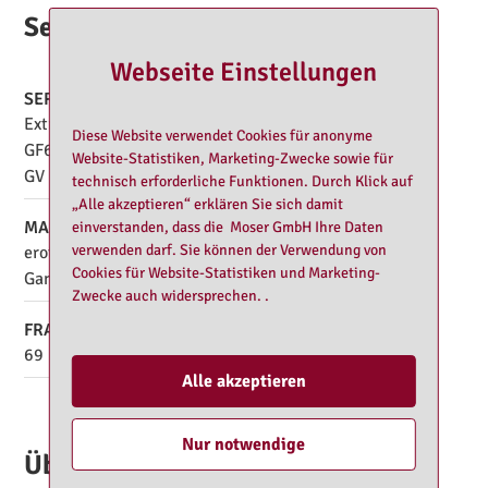
Service
Webseite Einstellungen
SERVICES
Extra langes Vorspiel
HE
Diese Website verwendet Cookies für anonyme
GF6
Körperküsse
Website-Statistiken, Marketing-Zwecke sowie für
GV
Schmusen/Kuscheln
technisch erforderliche Funktionen. Durch Klick auf
„Alle akzeptieren“ erklären Sie sich damit
MASSAGE
einverstanden, dass die Moser GmbH Ihre Daten
verwenden darf. Sie können der Verwendung von
erotische Massage
Intim-Massage
Cookies für Website-Statistiken und Marketing-
Ganzkörpermassage
Zwecke auch widersprechen. .
FRANZ.
69
Französisch
Alle akzeptieren
Nur notwendige
Über Eliza