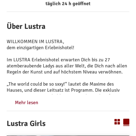
täglich 24 h geöffnet
Über Lustra
WILLKOMMEN IM LUSTRA,
dem einzigartigen Erlebnishotel!
Im LUSTRA Erlebnishotel erwarten Dich bis zu 27
atemberaubende Ladys aus aller Welt, die Dich nach allen
Regeln der Kunst und auf höchstem Niveau verwöhnen.
„The world could be so sxxy!“ lautet die Maxime des
Hauses, und dieser Leitsatz ist Programm. Die exklusiv
ausgestatteten Räumlichkeiten verteilen sich auf 4
Häuser, von denen jedes über einen separaten Eingang mit
Mehr lesen
eigenem Klingelsystem verfügt.
Außerdem:
Lustra Girls
♥ Gute Verkehrsanbindung
♥ Bahnhof in unmittelbarer Nähe