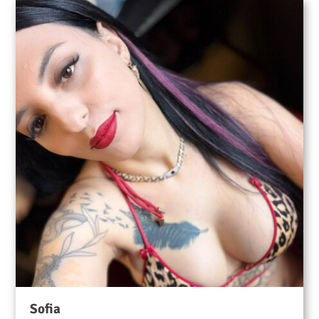
♥ Barrierefreier Zugang für Rollstuhlfahrer
♥ Diskrete Parkplätze direkt vor der Tür
Wir haben 365 Tage im Jahr geöffnet – selbstverständlich
ohne Sperrstunde und rund um die Uhr. Wer also länger
kann, der kann im LUSTRA sogar 24 Stunden lang!
Arbeiten im Lustra?
Termine & Reservierung
Homepage www.lustra.la
✉ info@lustra.la
☎ +49 (0)871 / 974 829 80
WhatsApp +49 (0)160 / 611 19 18
AUF BALD IM LUSTRA –
DEM HAUS DER HÄUSER IN NIEDERBAYERN
Weil S*x nun mal eines der natürlichsten, gesündesten
und schönsten Dinge ist, die man für Geld kaufen kann.
Sofia