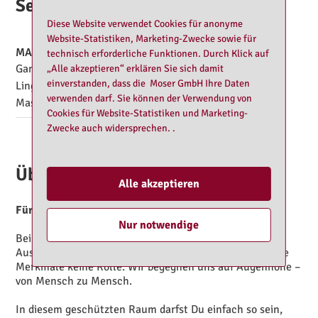
Service
Diese Website verwendet Cookies für anonyme
Website-Statistiken, Marketing-Zwecke sowie für
MASSAGE
technisch erforderliche Funktionen. Durch Klick auf
Ganzkörpermassage
Öl-Massage
„Alle akzeptieren“ erklären Sie sich damit
einverstanden, dass die Moser GmbH Ihre Daten
Lingam-Massage
Tantra-Massage
verwenden darf. Sie können der Verwendung von
Massagen
Cookies für Website-Statistiken und Marketing-
Zwecke auch widersprechen. .
Über Sophie - Dipl. Masseurin
Alle akzeptieren
Für wen ist eine Tantra- Massage geeignet?
Nur notwendige
Bei einer Tantra-Massage spielen Alter, Geschlecht,
Aussehen, gesellschaftlicher Status oder andere äußere
Merkmale keine Rolle. Wir begegnen uns auf Augenhöhe –
von Mensch zu Mensch.
In diesem geschützten Raum darfst Du einfach so sein,