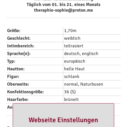
Täglich vom 01. bis 21. eines Monats
theraphie-sophie@proton.me
Größe:
1,70m
Geschlecht:
weiblich
Intimbereich:
teilrasiert
Sprache(n):
deutsch, englisch
Typ:
europäisch
Hautton:
helle Haut
Figur:
schlank
Oberweite:
normal, Naturbusen
Konfektionsgröße:
36 (S)
Haarfarbe:
brünett
Augenfarbe:
blau-grün, grau
Webseite Einstellungen