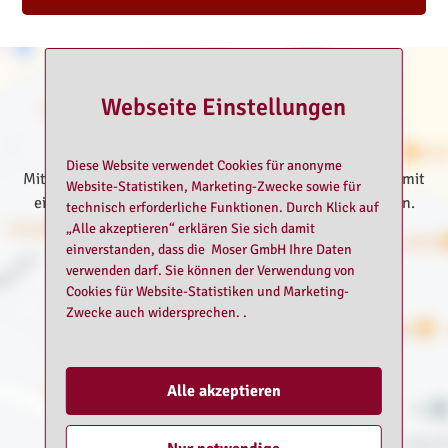
Funktion und Innovation.
Unsere Angebote:
soft bis extreme Programme für Neueinsteiger und
langjährige SM-Liebhaber, Fetischisten, bizarrer sxx für
Webseite Einstellungen
den erotischen und traditionellen Geniesser, SM, Bizarr,
Klinik, Latex, Heavy Rubber, TV, Dirty Games, Wrestling,
Kampfsport, Internats/Bab*erziehung,
Rollenspiele/Regiebücher, Parcour für Petplay,
Diese Website verwendet Cookies für anonyme
Mit dem Klick auf "Karte anzeigen" erklären Sie sich damit
Elektroabteilung, Bondage, Restriktionen, Langzeit und
Website-Statistiken, Marketing-Zwecke sowie für
einverstanden, die Kartendienste von Google zu nutzen.
Übernachtungen, Events, Käfighaltungen, Payslave,
technisch erforderliche Funktionen. Durch Klick auf
Workshops, Outdoor und Begleitservice(nur gegen
Weitere Informationen dazu finden Sie in unserer
„Alle akzeptieren“ erklären Sie sich damit
Anzahlung)
einverstanden, dass die Moser GmbH Ihre Daten
Datenschutzerklärung
verwenden darf. Sie können der Verwendung von
Cookies für Website-Statistiken und Marketing-
Zwecke auch widersprechen. .
Karte anzeigen
Alle akzeptieren