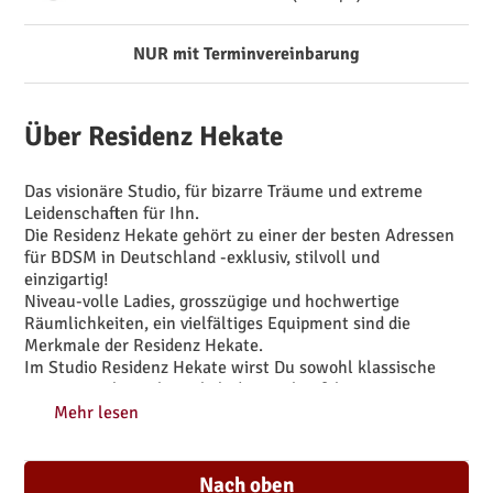
NUR mit Terminvereinbarung
Über Residenz Hekate
Das visionäre Studio, für bizarre Träume und extreme
Leidenschaften für Ihn.
Die Residenz Hekate gehört zu einer der besten Adressen
für BDSM in Deutschland -exklusiv, stilvoll und
einzigartig!
Niveau-volle Ladies, grosszügige und hochwertige
Räumlichkeiten, ein vielfältiges Equipment sind die
Merkmale der Residenz Hekate.
Im Studio Residenz Hekate wirst Du sowohl klassische
Dominanz als auch prickelnde Erotik erfahren.
Für Fetischisten, Bizarre und SM-Liebhaber bieten wir eine
Mehr lesen
Reise durch eine aussergewöhnliche Facette von Spiel und
Realität, die Symbiose von Luxus und Material aus
klassischen Elementen, perfektes Design, sinnvolle
Nach oben