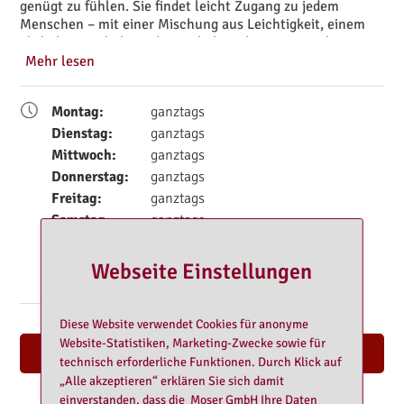
genügt zu fühlen. Sie findet leicht Zugang zu jedem
Menschen – mit einer Mischung aus Leichtigkeit, einem
ehrlichen Lächeln und natürlicher Eleganz. Mascha
schafft eine entspannte und angenehme Atmosphäre, in
Mehr lesen
der man sich fallen lassen und den Moment einfach
genießen kann. Ihre Berührungen sind eine wunderbare
Montag:
ganztags
Ganzkörpermassage – sanft, tiefgehend und wirklich
entspannend.
Dienstag:
ganztags
Mittwoch:
ganztags
Donnerstag:
ganztags
Freitag:
ganztags
Samstag:
ganztags
Sonntag:
ganztags
Feiertag:
ganztags
Webseite Einstellungen
Diese Website verwendet Cookies für anonyme
Website-Statistiken, Marketing-Zwecke sowie für
Nach oben
technisch erforderliche Funktionen. Durch Klick auf
„Alle akzeptieren“ erklären Sie sich damit
einverstanden, dass die Moser GmbH Ihre Daten