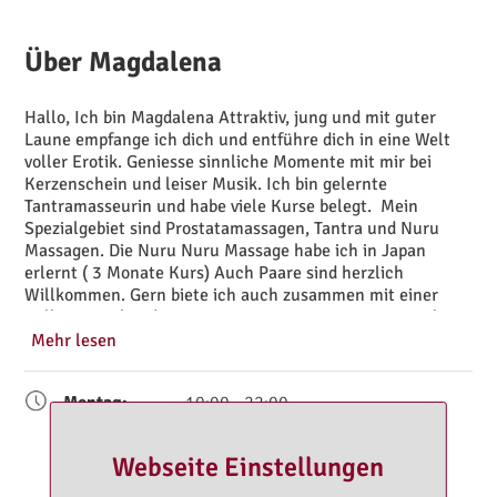
Über Magdalena
Hallo, Ich bin Magdalena Attraktiv, jung und mit guter
Laune empfange ich dich und entführe dich in eine Welt
voller Erotik. Geniesse sinnliche Momente mit mir bei
Kerzenschein und leiser Musik. Ich bin gelernte
Tantramasseurin und habe viele Kurse belegt. Mein
Spezialgebiet sind Prostatamassagen, Tantra und Nuru
Massagen. Die Nuru Nuru Massage habe ich in Japan
erlernt ( 3 Monate Kurs) Auch Paare sind herzlich
Willkommen. Gern biete ich auch zusammen mit einer
Kollegin vierhändige Massagen an. Mein Winterspezial:
Sinnliche Massagen mit warmen Steinen. Zur kalten
Mehr lesen
Jahreszeit ein ganz besonderer Genuss. Wärmend,
stimmulierend, entspannend. Im Sommer ist die Nuru
Montag:
10:00 - 22:00
Nuru Massage ein ganz besonderes Erlebnis. Ein kleines
Ritual zum Schluss: Bei jeder Massage helfe ich dir im
Dienstag:
10:00 - 22:00
Anschluss das Öl in der Dusche vom Rücken zu entfernen.
Mittwoch:
10:00 - 22:00
Webseite Einstellungen
Freu mich auf dich. Bis bald Magdalena
Donnerstag:
10:00 - 22:00