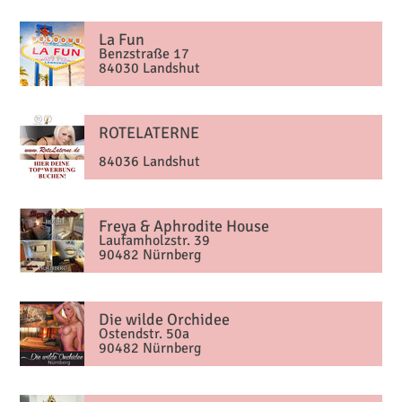
La Fun
Benzstraße 17
84030 Landshut
ROTELATERNE
84036 Landshut
Freya & Aphrodite House
Laufamholzstr. 39
90482 Nürnberg
Die wilde Orchidee
Ostendstr. 50a
90482 Nürnberg