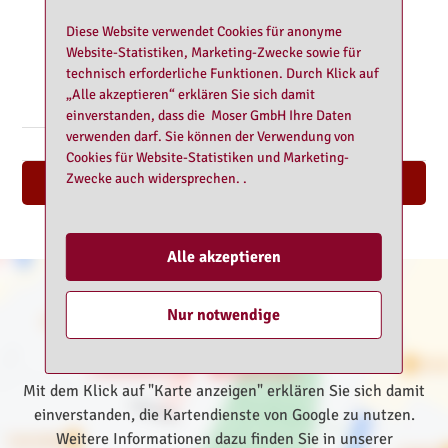
Freitag:
10:00 - 22:00
Diese Website verwendet Cookies für anonyme
Samstag:
10:00 - 22:00
Website-Statistiken, Marketing-Zwecke sowie für
Sonntag:
10:00 - 22:00
technisch erforderliche Funktionen. Durch Klick auf
Feiertag:
10:00 - 22:00
„Alle akzeptieren“ erklären Sie sich damit
einverstanden, dass die Moser GmbH Ihre Daten
verwenden darf. Sie können der Verwendung von
Cookies für Website-Statistiken und Marketing-
Zwecke auch widersprechen. .
Nach oben
Alle akzeptieren
Nur notwendige
Mit dem Klick auf "Karte anzeigen" erklären Sie sich damit
einverstanden, die Kartendienste von Google zu nutzen.
Weitere Informationen dazu finden Sie in unserer