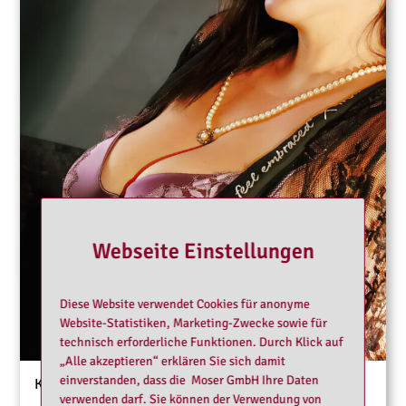
Webseite Einstellungen
Diese Website verwendet Cookies für anonyme
Website-Statistiken, Marketing-Zwecke sowie für
technisch erforderliche Funktionen. Durch Klick auf
„Alle akzeptieren“ erklären Sie sich damit
einverstanden, dass die Moser GmbH Ihre Daten
Köln
verwenden darf. Sie können der Verwendung von