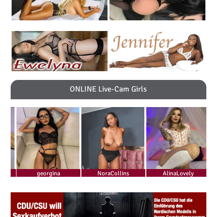
ONLINE Live-Cam Girls
georgina
NoraCollins
AlinaLovely