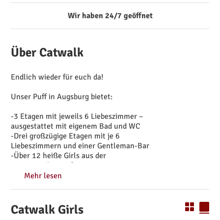
Wir haben 24/7 geöffnet
Über Catwalk
Endlich wieder für euch da!
Unser Puff in Augsburg bietet:
-3 Etagen mit jeweils 6 Liebeszimmer –
ausgestattet mit eigenem Bad und WC
-Drei großzügige Etagen mit je 6
Liebeszimmern und einer Gentleman-Bar
-Über 12 heiße Girls aus der
ganzen Welt – zu fairen Preisen
Mehr lesen
Hinweis: Dienstleistungen zwischen den im Zimmer
anmietenden Damen und den männlichen Gästen erfolgen
ausschließlich auf eigene Rechnung der
Catwalk Girls
selbstständig angestellten Mieterinnen. Bitte besprecht