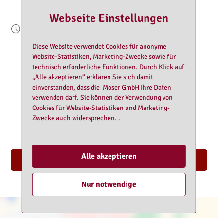
Webseite Einstellungen
Montag:
10:00 - 00:00
Dienstag:
10:00 - 00:00
Diese Website verwendet Cookies für anonyme
Mittwoch:
10:00 - 00:00
Website-Statistiken, Marketing-Zwecke sowie für
Donnerstag:
10:00 - 00:00
technisch erforderliche Funktionen. Durch Klick auf
Freitag:
10:00 - 00:00
„Alle akzeptieren“ erklären Sie sich damit
einverstanden, dass die Moser GmbH Ihre Daten
Samstag:
10:00 - 00:00
verwenden darf. Sie können der Verwendung von
Sonntag:
11:00 - 00:00
Cookies für Website-Statistiken und Marketing-
Feiertag:
11:00 - 00:00
Zwecke auch widersprechen. .
Alle akzeptieren
Nach oben
Nur notwendige