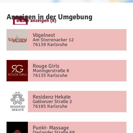
Anzeigen in der Umgebung
Bilder anzeigen (8)
Vögelnest
Am Storrenacker 12
76139 Karlsruhe
Rouge Girls
Moningerstraße 8
76135 Karlsruhe
Residenz Hekate
Gablonzer Straße 2
76185 Karlsruhe
Punkt- Massage
Daxlander Straße 68