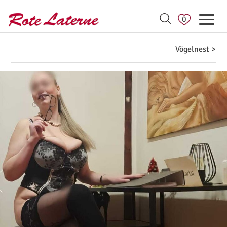
0
Vögelnest >