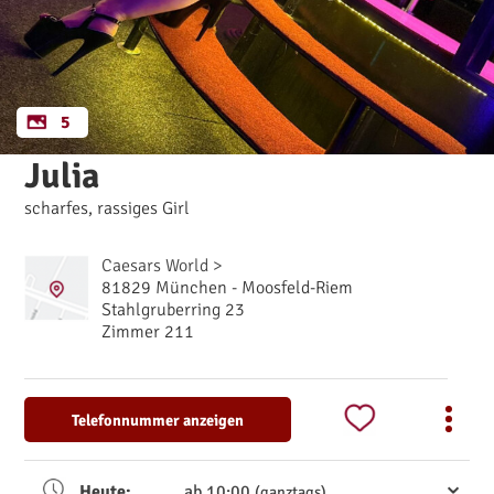
5
Julia
scharfes, rassiges Girl
Caesars World >
81829 München - Moosfeld-Riem
Stahlgruberring 23
Zimmer 211
Telefonnummer anzeigen
Heute:
ab 10:00
(ganztags)