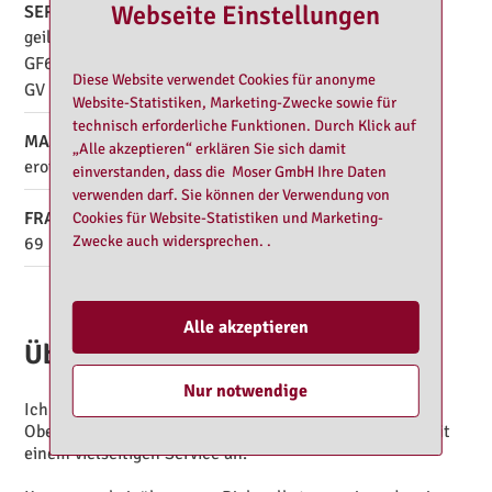
Webseite Einstellungen
SERVICES
geiles Vorspiel
HE
GF6
Körperküsse
Diese Website verwendet Cookies für anonyme
GV
Website-Statistiken, Marketing-Zwecke sowie für
technisch erforderliche Funktionen. Durch Klick auf
MASSAGE
„Alle akzeptieren“ erklären Sie sich damit
erotische Massage
einverstanden, dass die Moser GmbH Ihre Daten
verwenden darf. Sie können der Verwendung von
FRANZ.
Cookies für Website-Statistiken und Marketing-
Zwecke auch widersprechen. .
69
Französisch
Alle akzeptieren
Über Julia
Nur notwendige
Ich habe einen schönen Körper mit einer schönen
Oberweite und biete Dir ein scharfes erotisches Date mit
einem vielseitigen Service an.