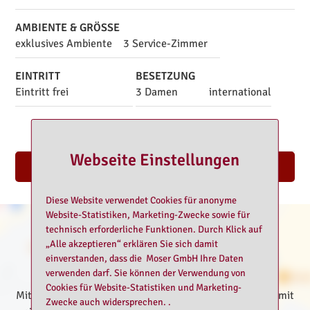
Vermieter hat darauf keinen Einfluss und es kommt kein
Vertragsverhältnis mit den Lustengeln zustande.
AMBIENTE & GRÖSSE
exklusives Ambiente
3 Service-Zimmer
EINTRITT
BESETZUNG
Eintritt frei
3 Damen
international
Webseite Einstellungen
Nach oben
Diese Website verwendet Cookies für anonyme
Website-Statistiken, Marketing-Zwecke sowie für
technisch erforderliche Funktionen. Durch Klick auf
„Alle akzeptieren“ erklären Sie sich damit
einverstanden, dass die Moser GmbH Ihre Daten
verwenden darf. Sie können der Verwendung von
Cookies für Website-Statistiken und Marketing-
Mit dem Klick auf "Karte anzeigen" erklären Sie sich damit
Zwecke auch widersprechen. .